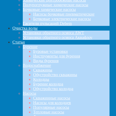
Химические центробежные насосы
Полупогружные химические насосы
Бочковые химические насосы
Насосы бочковые пневматические
Бочковые электрические насосы
Гасители пульсаций Debem
Очистка воды
Установки обратного осмоса AWT
Установки обратного осмоса Аквафлоу
Статьи
Бурение
Буровые установки
Инструменты для бурения
Виды бурения
Водоснабжение
Скважины
Обустройство скважины
Колодцы
Бурение колодца
Обустройство колодца
Насосы
Скважинные насосы
Насосы для колодцев
Популярные насосы
Тепловые насосы