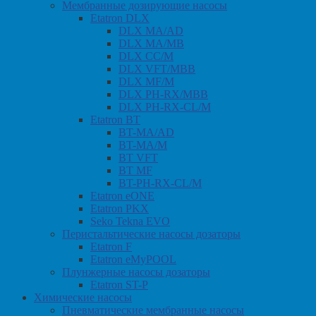
Мембранные дозирующие насосы
Etatron DLX
DLX MA/AD
DLX MA/MB
DLX CC/M
DLX VFT/MBB
DLX MF/M
DLX PH-RX/MBB
DLX PH-RX-CL/M
Etatron BT
BT-MA/AD
BT-MA/M
BT VFT
BT MF
BT-PH-RX-CL/M
Etatron eONE
Etatron PKX
Seko Tekna EVO
Перистальтические насосы дозаторы
Etatron F
Etatron eMyPOOL
Плунжерные насосы дозаторы
Etatron ST-P
Химические насосы
Пневматические мембранные насосы