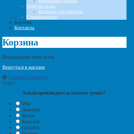
Фекальные насосы
Очистка воды
Фильтры для очистки
Строительство
Корзина
Контакты
Корзина
Ваша корзина пока пуста.
Вернуться в магазин
Главная страница
»
Опрос
Какой производитель насосов лучше?
Wilo
Джилекс
Вихрь
Водолей
Grundfos
Беламос