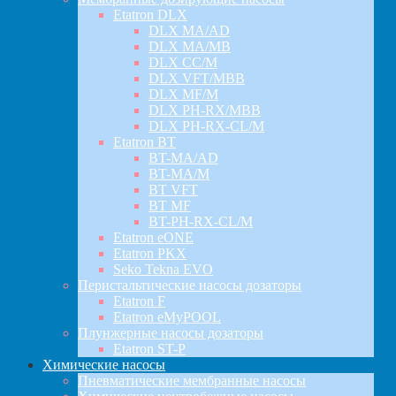
Etatron DLX
DLX MA/AD
DLX MA/MB
DLX CC/M
DLX VFT/MBB
DLX MF/M
DLX PH-RX/MBB
DLX PH-RX-CL/M
Etatron BT
BT-MA/AD
BT-MA/M
BT VFT
BT MF
BT-PH-RX-CL/M
Etatron eONE
Etatron PKX
Seko Tekna EVO
Перистальтические насосы дозаторы
Etatron F
Etatron eMyPOOL
Плунжерные насосы дозаторы
Etatron ST-P
Химические насосы
Пневматические мембранные насосы