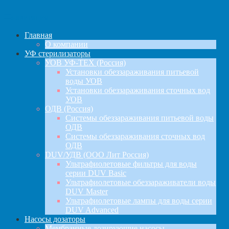
навигация
Главная
О компании
УФ стерилизаторы
УОВ УФ-ТЕХ (Россия)
Установки обеззараживания питьевой
воды УОВ
Установки обеззараживания сточных вод
УОВ
ОДВ (Россия)
Системы обеззараживания питьевой воды
ОДВ
Системы обеззараживания сточных вод
ОДВ
DUV/УДВ (ООО Лит Россия)
Ультрафиолетовые фильтры для воды
серии DUV Basic
Ультрафиолетовые обеззараживатели воды
DUV Master
Ультрафиолетовые лампы для воды серии
DUV Advanced
Насосы дозаторы
Мембранные дозирующие насосы