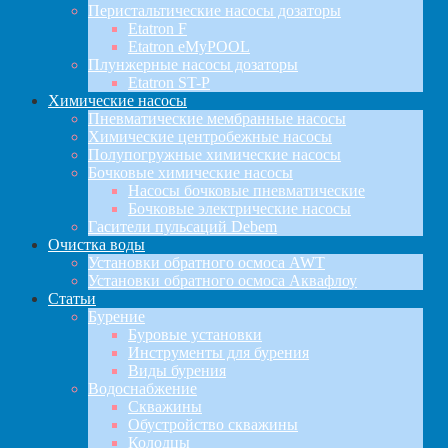
Перистальтические насосы дозаторы
Etatron F
Etatron eMyPOOL
Плунжерные насосы дозаторы
Etatron ST-P
Химические насосы
Пневматические мембранные насосы
Химические центробежные насосы
Полупогружные химические насосы
Бочковые химические насосы
Насосы бочковые пневматические
Бочковые электрические насосы
Гасители пульсаций Debem
Очистка воды
Установки обратного осмоса AWT
Установки обратного осмоса Аквафлоу
Статьи
Бурение
Буровые установки
Инструменты для бурения
Виды бурения
Водоснабжение
Скважины
Обустройство скважины
Колодцы