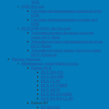
УОВ
ОДВ (Россия)
Системы обеззараживания питьевой воды
ОДВ
Системы обеззараживания сточных вод
ОДВ
DUV/УДВ (ООО Лит Россия)
Ультрафиолетовые фильтры для воды
серии DUV Basic
Ультрафиолетовые обеззараживатели воды
DUV Master
Ультрафиолетовые лампы для воды серии
DUV Advanced
Насосы дозаторы
Мембранные дозирующие насосы
Etatron DLX
DLX MA/AD
DLX MA/MB
DLX CC/M
DLX VFT/MBB
DLX MF/M
DLX PH-RX/MBB
DLX PH-RX-CL/M
Etatron BT
BT-MA/AD