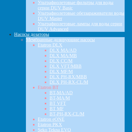
Ультрафиолетовые фильтры для воды
серии DUV Basic
Ультрафиолетовые обеззараживатели воды
DUV Master
Ультрафиолетовые лампы для воды серии
DUV Advanced
Насосы дозаторы
Мембранные дозирующие насосы
Etatron DLX
DLX MA/AD
DLX MA/MB
DLX CC/M
DLX VFT/MBB
DLX MF/M
DLX PH-RX/MBB
DLX PH-RX-CL/M
Etatron BT
BT-MA/AD
BT-MA/M
BT VFT
BT MF
BT-PH-RX-CL/M
Etatron eONE
Etatron PKX
Seko Tekna EVO