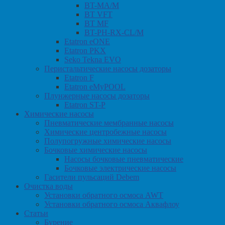
BT-MA/M
BT VFT
BT MF
BT-PH-RX-CL/M
Etatron eONE
Etatron PKX
Seko Tekna EVO
Перистальтические насосы дозаторы
Etatron F
Etatron eMyPOOL
Плунжерные насосы дозаторы
Etatron ST-P
Химические насосы
Пневматические мембранные насосы
Химические центробежные насосы
Полупогружные химические насосы
Бочковые химические насосы
Насосы бочковые пневматические
Бочковые электрические насосы
Гасители пульсаций Debem
Очистка воды
Установки обратного осмоса AWT
Установки обратного осмоса Аквафлоу
Статьи
Бурение