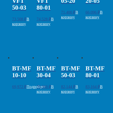
VFT
VFT
05-20
20-05
50-03
80-01
71,400
₽
В
66,096
₽
В
корзину
корзину
73,508
₽
В
74,528
₽
В
корзину
корзину
BT-MF
BT-MF
BT-MF
BT-MF
10-10
30-04
50-03
80-01
69,972
₽
Подробнее
79,560
₽
В
82,144
₽
В
83,164
₽
В
корзину
корзину
корзину