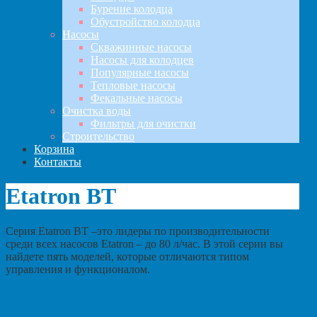
Бурение колодца
Обустройство колодца
Насосы
Скважинные насосы
Насосы для колодцев
Популярные насосы
Тепловые насосы
Фекальные насосы
Очистка воды
Фильтры для очистки
Строительство
Корзина
Контакты
Etatron BT
Серия Etatron BT –это лидеры по производительности
среди всех насосов Etatron – до 80 л/час. В этой серии вы
найдете пять моделей, которые отличаются типом
управления и функционалом.