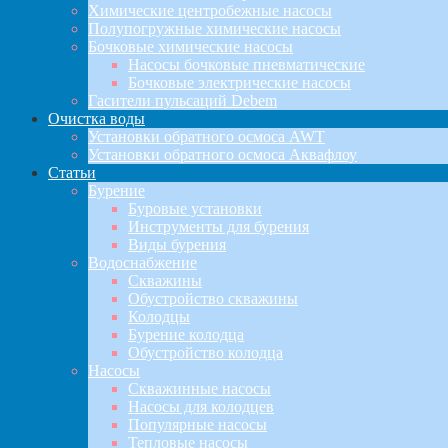
Химические центробежные насосы
Полупогружные химические насосы
Бочковые химические насосы
Насосы бочковые пневматические
Бочковые электрические насосы
Гасители пульсаций Debem
Очистка воды
Установки обратного осмоса AWT
Установки обратного осмоса Аквафлоу
Статьи
Бурение
Буровые установки
Инструменты для бурения
Виды бурения
Водоснабжение
Скважины
Обустройство скважины
Колодцы
Бурение колодца
Обустройство колодца
Насосы
Скважинные насосы
Насосы для колодцев
Популярные насосы
Тепловые насосы