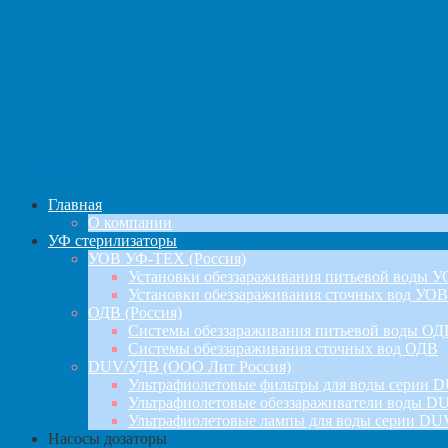
навигация
Главная
О компании
УФ стерилизаторы
УОВ УФ-ТЕХ (Россия)
Установки обеззараживания питьевой воды 
Установки обеззараживания сточных вод УОВ
ОДВ (Россия)
Системы обеззараживания питьевой воды ОД
Системы обеззараживания сточных вод ОДВ
DUV/УДВ (ООО Лит Россия)
Ультрафиолетовые фильтры для воды серии D
Ультрафиолетовые обеззараживатели воды DU
Ультрафиолетовые лампы для воды серии DU
Насосы дозаторы