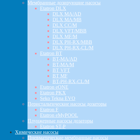
Мембранные дозирующие насосы
Etatron DLX
DLX MA/AD
DLX MA/MB
DLX CC/M
DLX VFT/MBB
DLX MF/M
DLX PH-RX/MBB
DLX PH-RX-CL/M
Etatron BT
BT-MA/AD
BT-MA/M
BT VFT
BT MF
BT-PH-RX-CL/M
Etatron eONE
Etatron PKX
Seko Tekna EVO
Перистальтические насосы дозаторы
Etatron F
Etatron eMyPOOL
Плунжерные насосы дозаторы
Etatron ST-P
Химические насосы
Пневматические мембранные насосы