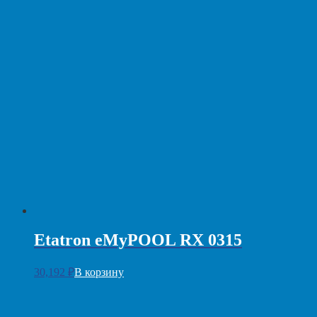
Etatron eMyPOOL RX 0315
30,192
₽
В корзину