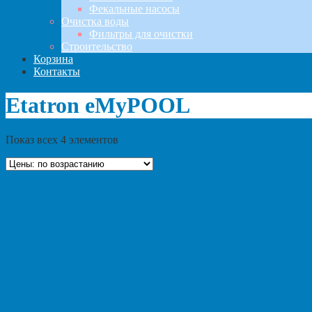
Фекальные насосы
Очистка воды
Фильтры для очистки
Строительство
Корзина
Контакты
Etatron eMyPOOL
Показ всех 4 элементов