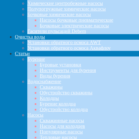
Химические центробежные насосы
Полупогружные химические насосы
Бочковые химические насосы
Насосы бочковые пневматические
Бочковые электрические насосы
Гасители пульсаций Debem
Очистка воды
Установки обратного осмоса AWT
Установки обратного осмоса Аквафлоу
Статьи
Бурение
Буровые установки
Инструменты для бурения
Виды бурения
Водоснабжение
Скважины
Обустройство скважины
Колодцы
Бурение колодца
Обустройство колодца
Насосы
Скважинные насосы
Насосы для колодцев
Популярные насосы
Тепловые насосы