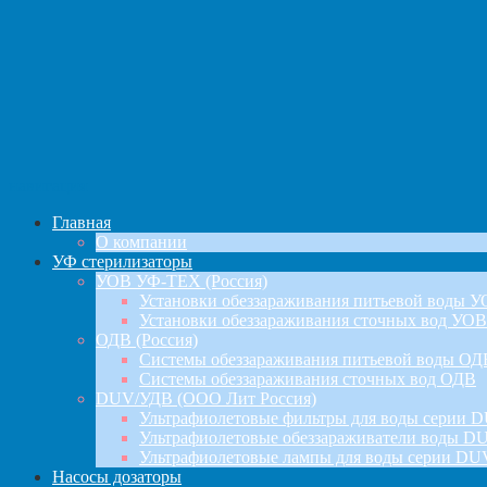
навигация
Главная
О компании
УФ стерилизаторы
УОВ УФ-ТЕХ (Россия)
Установки обеззараживания питьевой воды 
Установки обеззараживания сточных вод УОВ
ОДВ (Россия)
Системы обеззараживания питьевой воды ОД
Системы обеззараживания сточных вод ОДВ
DUV/УДВ (ООО Лит Россия)
Ультрафиолетовые фильтры для воды серии D
Ультрафиолетовые обеззараживатели воды DU
Ультрафиолетовые лампы для воды серии DU
Насосы дозаторы