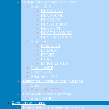
Мембранные дозирующие насосы
Etatron DLX
DLX MA/AD
DLX MA/MB
DLX CC/M
DLX VFT/MBB
DLX MF/M
DLX PH-RX/MBB
DLX PH-RX-CL/M
Etatron BT
BT-MA/AD
BT-MA/M
BT VFT
BT MF
BT-PH-RX-CL/M
Etatron eONE
Etatron PKX
Seko Tekna EVO
Перистальтические насосы дозаторы
Etatron F
Etatron eMyPOOL
Плунжерные насосы дозаторы
Etatron ST-P
Химические насосы
Пневматические мембранные насосы