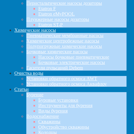
Перистальтические насосы дозаторы
Etatron F
Etatron eMyPOOL
Плунжерные насосы дозаторы
Etatron ST-P
Химические насосы
Пневматические мембранные насосы
Химические центробежные насосы
Полупогружные химические насосы
Бочковые химические насосы
Насосы бочковые пневматические
Бочковые электрические насосы
Гасители пульсаций Debem
Очистка воды
Установки обратного осмоса AWT
Установки обратного осмоса Аквафлоу
Статьи
Бурение
Буровые установки
Инструменты для бурения
Виды бурения
Водоснабжение
Скважины
Обустройство скважины
Колодцы