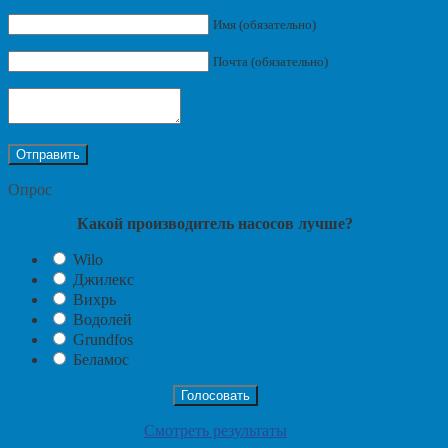
Имя (обязательно)
Почта (обязательно)
Опрос
Какой производитель насосов лучше?
Wilo
Джилекс
Вихрь
Водолей
Grundfos
Беламос
Смотреть результаты