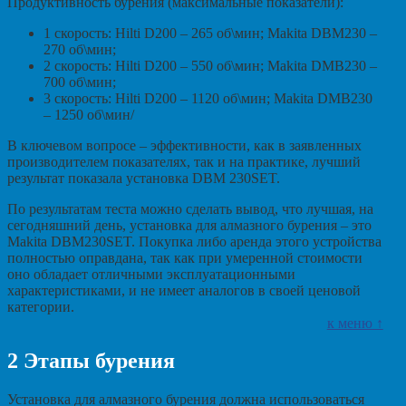
Продуктивность бурения (максимальные показатели):
1 скорость: Hilti D200 – 265 об\мин; Makita DBM230 –
270 об\мин;
2 скорость: Hilti D200 – 550 об\мин; Makita DMB230 –
700 об\мин;
3 скорость: Hilti D200 – 1120 об\мин; Makita DMB230
– 1250 об\мин/
В ключевом вопросе – эффективности, как в заявленных
производителем показателях, так и на практике, лучший
результат показала установка DBM 230SET.
По результатам теста можно сделать вывод, что лучшая, на
сегодняшний день, установка для алмазного бурения – это
Makita DBM230SET. Покупка либо аренда этого устройства
полностью оправдана, так как при умеренной стоимости
оно обладает отличными эксплуатационными
характеристиками, и не имеет аналогов в своей ценовой
категории.
к меню ↑
2
Этапы бурения
Установка для алмазного бурения должна использоваться