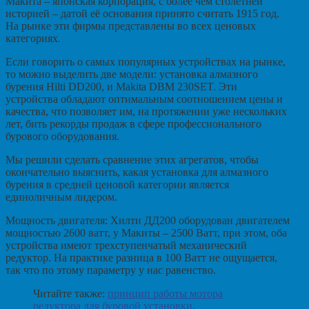
Макита – японская корпорация, с более чем столетней
историей – датой её основания принято считать 1915 год.
На рынке эти фирмы представлены во всех ценовых
категориях.
Если говорить о самых популярных устройствах на рынке,
то можно выделить две модели: установка алмазного
бурения Hilti DD200, и Makita DBM 230SET. Эти
устройства обладают оптимальным соотношением цены и
качества, что позволяет им, на протяжении уже нескольких
лет, бить рекорды продаж в сфере профессионального
бурового оборудования.
Мы решили сделать сравнение этих агрегатов, чтобы
окончательно выяснить, какая установка для алмазного
бурения в средней ценовой категории является
единоличным лидером.
Мощность двигателя: Хилти ДД200 оборудован двигателем
мощностью 2600 ватт, у Макиты – 2500 Ватт, при этом, оба
устройства имеют трехступенчатый механический
редуктор. На практике разница в 100 Ватт не ощущается,
так что по этому параметру у нас равенство.
Читайте также:
принцип работы мотора
редуктора для буровой установки
.