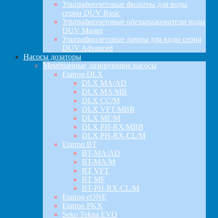
Ультрафиолетовые фильтры для воды
серии DUV Basic
Ультрафиолетовые обеззараживатели воды
DUV Master
Ультрафиолетовые лампы для воды серии
DUV Advanced
Насосы дозаторы
Мембранные дозирующие насосы
Etatron DLX
DLX MA/AD
DLX MA/MB
DLX CC/M
DLX VFT/MBB
DLX MF/M
DLX PH-RX/MBB
DLX PH-RX-CL/M
Etatron BT
BT-MA/AD
BT-MA/M
BT VFT
BT MF
BT-PH-RX-CL/M
Etatron eONE
Etatron PKX
Seko Tekna EVO