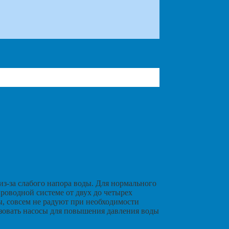
з-за слабого напора воды. Для нормального
роводной системе от двух до четырех
ды, совсем не радуют при необходимости
зовать насосы для повышения давления воды