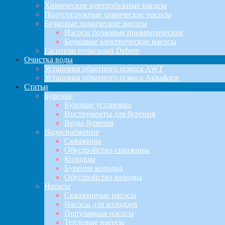
Химические центробежные насосы
Полупогружные химические насосы
Бочковые химические насосы
Насосы бочковые пневматические
Бочковые электрические насосы
Гасители пульсаций Debem
Очистка воды
Установки обратного осмоса AWT
Установки обратного осмоса Аквафлоу
Статьи
Бурение
Буровые установки
Инструменты для бурения
Виды бурения
Водоснабжение
Скважины
Обустройство скважины
Колодцы
Бурение колодца
Обустройство колодца
Насосы
Скважинные насосы
Насосы для колодцев
Популярные насосы
Тепловые насосы