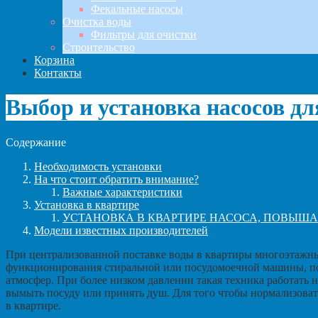
Фекальные насосы
Очистка воды
Фильтры для очистки
Строительство
Корзина
Контакты
Выбор и установка насосов дл
Содержание
Необходимость установки
На что стоит обратить внимание?
Важные характеристики
Установка в квартире
УСТАНОВКА В КВАРТИРЕ НАСОСА, ПОВЫШАЮ
Модели известных производителей
При централизованной поставке воды в квартиры многоэтажных
функционирования стиральной или посудомоечной машины, под
атмосфер. При более низком давлении такая техника работать н
вымыть посуду или принять душ. Для того чтобы нормализова
в квартире.