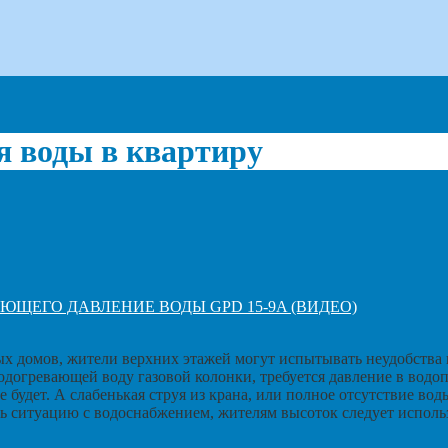
я воды в квартиру
ЩЕГО ДАВЛЕНИЕ ВОДЫ GPD 15-9A (ВИДЕО)
 домов, жители верхних этажей могут испытывать неудобства и
огревающей воду газовой колонки, требуется давление в водоп
е будет. А слабенькая струя из крана, или полное отсутствие во
ть ситуацию с водоснабжением, жителям высоток следует исполь