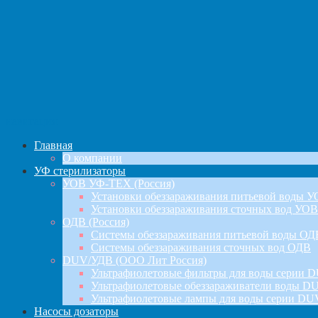
навигация
Главная
О компании
УФ стерилизаторы
УОВ УФ-ТЕХ (Россия)
Установки обеззараживания питьевой воды 
Установки обеззараживания сточных вод УОВ
ОДВ (Россия)
Системы обеззараживания питьевой воды ОД
Системы обеззараживания сточных вод ОДВ
DUV/УДВ (ООО Лит Россия)
Ультрафиолетовые фильтры для воды серии D
Ультрафиолетовые обеззараживатели воды DU
Ультрафиолетовые лампы для воды серии DU
Насосы дозаторы