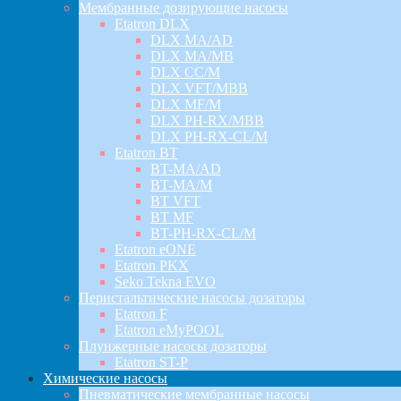
Мембранные дозирующие насосы
Etatron DLX
DLX MA/AD
DLX MA/MB
DLX CC/M
DLX VFT/MBB
DLX MF/M
DLX PH-RX/MBB
DLX PH-RX-CL/M
Etatron BT
BT-MA/AD
BT-MA/M
BT VFT
BT MF
BT-PH-RX-CL/M
Etatron eONE
Etatron PKX
Seko Tekna EVO
Перистальтические насосы дозаторы
Etatron F
Etatron eMyPOOL
Плунжерные насосы дозаторы
Etatron ST-P
Химические насосы
Пневматические мембранные насосы