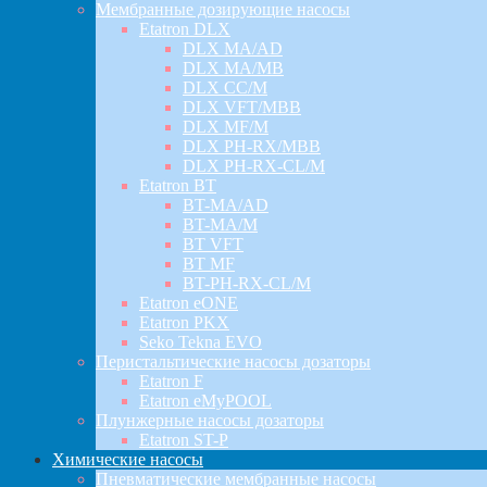
Мембранные дозирующие насосы
Etatron DLX
DLX MA/AD
DLX MA/MB
DLX CC/M
DLX VFT/MBB
DLX MF/M
DLX PH-RX/MBB
DLX PH-RX-CL/M
Etatron BT
BT-MA/AD
BT-MA/M
BT VFT
BT MF
BT-PH-RX-CL/M
Etatron eONE
Etatron PKX
Seko Tekna EVO
Перистальтические насосы дозаторы
Etatron F
Etatron eMyPOOL
Плунжерные насосы дозаторы
Etatron ST-P
Химические насосы
Пневматические мембранные насосы