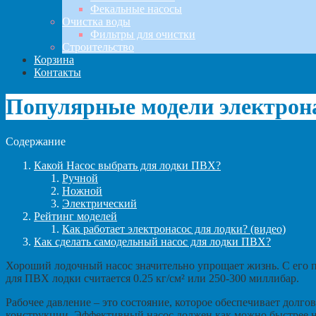
Фекальные насосы
Очистка воды
Фильтры для очистки
Строительство
Корзина
Контакты
Популярные модели электрона
Содержание
Какой Насос выбрать для лодки ПВХ?
Ручной
Ножной
Электрический
Рейтинг моделей
Как работает электронасос для лодки? (видео)
Как сделать самодельный насос для лодки ПВХ?
Хороший лодочный насос значительно упрощает жизнь. С его п
для ПВХ лодки считается 0.25 кг/см² или 250-300 миллибар.
Рабочее давление – это состояние, которое обеспечивает долг
конструкции. Эффективный насос должен как можно быстрее н