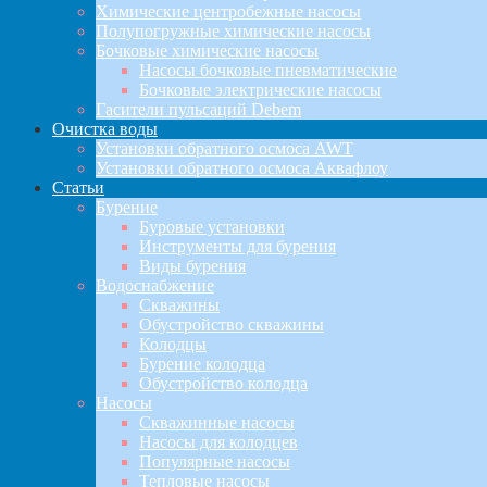
Химические центробежные насосы
Полупогружные химические насосы
Бочковые химические насосы
Насосы бочковые пневматические
Бочковые электрические насосы
Гасители пульсаций Debem
Очистка воды
Установки обратного осмоса AWT
Установки обратного осмоса Аквафлоу
Статьи
Бурение
Буровые установки
Инструменты для бурения
Виды бурения
Водоснабжение
Скважины
Обустройство скважины
Колодцы
Бурение колодца
Обустройство колодца
Насосы
Скважинные насосы
Насосы для колодцев
Популярные насосы
Тепловые насосы