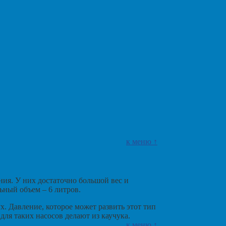
к меню ↑
ия. У них достаточно большой вес и
ьный объем – 6 литров.
ух. Давление, которое может развить этот тип
для таких насосов делают из каучука.
к меню ↑