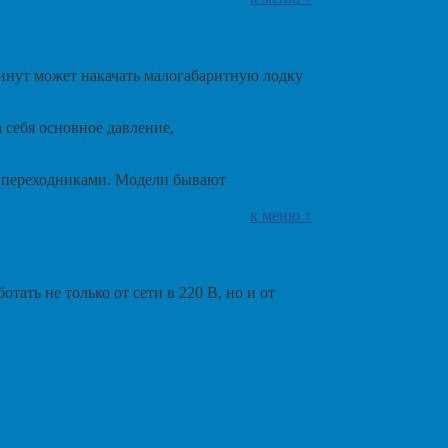
минут может накачать малогабаритную лодку
 себя основное давление,
и переходниками. Модели бывают
к меню ↑
тать не только от сети в 220 В, но и от