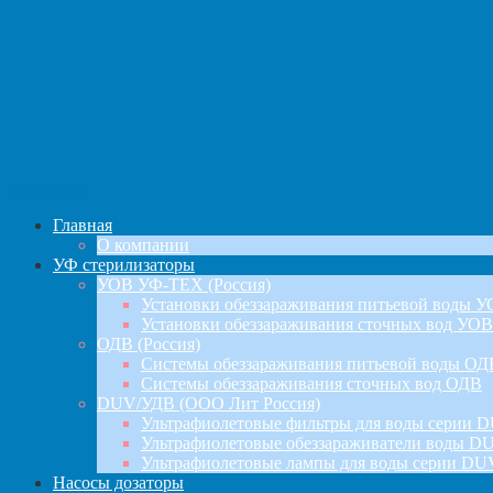
навигация
Главная
О компании
УФ стерилизаторы
УОВ УФ-ТЕХ (Россия)
Установки обеззараживания питьевой воды 
Установки обеззараживания сточных вод УОВ
ОДВ (Россия)
Системы обеззараживания питьевой воды ОД
Системы обеззараживания сточных вод ОДВ
DUV/УДВ (ООО Лит Россия)
Ультрафиолетовые фильтры для воды серии D
Ультрафиолетовые обеззараживатели воды DU
Ультрафиолетовые лампы для воды серии DU
Насосы дозаторы