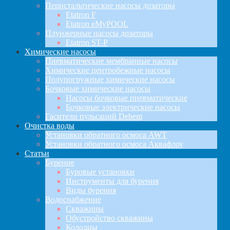
Перистальтические насосы дозаторы
Etatron F
Etatron eMyPOOL
Плунжерные насосы дозаторы
Etatron ST-P
Химические насосы
Пневматические мембранные насосы
Химические центробежные насосы
Полупогружные химические насосы
Бочковые химические насосы
Насосы бочковые пневматические
Бочковые электрические насосы
Гасители пульсаций Debem
Очистка воды
Установки обратного осмоса AWT
Установки обратного осмоса Аквафлоу
Статьи
Бурение
Буровые установки
Инструменты для бурения
Виды бурения
Водоснабжение
Скважины
Обустройство скважины
Колодцы