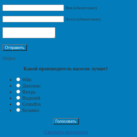
Имя (обязательно)
Почта (обязательно)
Опрос
Какой производитель насосов лучше?
Wilo
Джилекс
Вихрь
Водолей
Grundfos
Беламос
Смотреть результаты