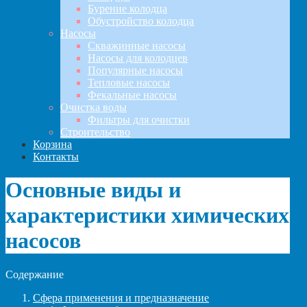
Бурение колодца
Обустройство колодца
Насосы
Скважинные насосы
Насосы для колодцев
Популярные насосы
Тепловые насосы
Фекальные насосы
Очистка воды
Фильтры для очистки
Строительство
Корзина
Контакты
Основные виды и
характеристики химических
насосов
Содержание
Сфера применения и предназначение