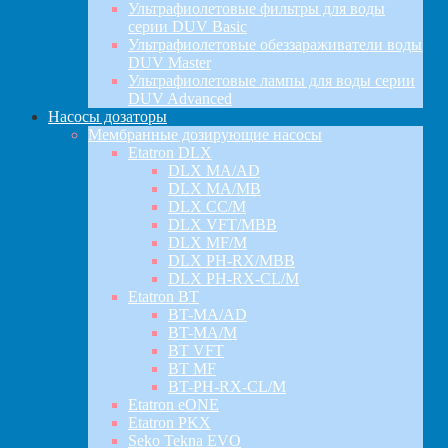
Ультрафиолетовые фильтры для воды
серии DUV Basic
Ультрафиолетовые обеззараживатели воды
DUV Master
Ультрафиолетовые лампы для воды серии
DUV Advanced
Насосы дозаторы
Мембранные дозирующие насосы
Etatron DLX
DLX MA/AD
DLX MA/MB
DLX CC/M
DLX VFT/MBB
DLX MF/M
DLX PH-RX/MBB
DLX PH-RX-CL/M
Etatron BT
BT-MA/AD
BT-MA/M
BT VFT
BT MF
BT-PH-RX-CL/M
Etatron eONE
Etatron PKX
Seko Tekna EVO