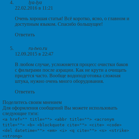
lya-lya
22.02.2016 в 11:21
Очень хорошая статья! Всё коротко, ясно, о главном и
доступным языком. Спасибо большущее!
Ответить
ru-two.ru
12.09.2015 в 22:47
В любом случае, усложняется процесс очистки баков
с фильтрами после аэрации. Как не крути а очищать
придется часто. Вообще водоподготовка сложная
штука, нужно очень много оборудования.
Ответить
Поделитесь своим мнением
Для оформления сообщений Вы можете использовать
следующие тэги:
<a href="" title=""> <abbr title=""> <acronym
title=""> <b> <blockquote cite=""> <cite> <code>
<del datetime=""> <em> <i> <q cite=""> <s> <strike>
<strong>