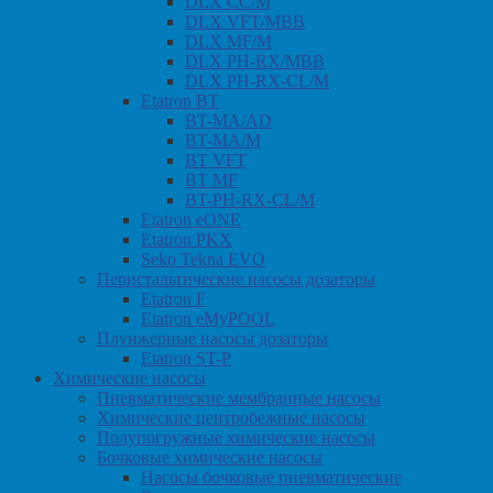
DLX CC/M
DLX VFT/MBB
DLX MF/M
DLX PH-RX/MBB
DLX PH-RX-CL/M
Etatron BT
BT-MA/AD
BT-MA/M
BT VFT
BT MF
BT-PH-RX-CL/M
Etatron eONE
Etatron PKX
Seko Tekna EVO
Перистальтические насосы дозаторы
Etatron F
Etatron eMyPOOL
Плунжерные насосы дозаторы
Etatron ST-P
Химические насосы
Пневматические мембранные насосы
Химические центробежные насосы
Полупогружные химические насосы
Бочковые химические насосы
Насосы бочковые пневматические