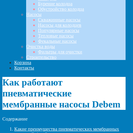
Бурение колодца
Обустройство колодца
Насосы
Скважинные насосы
Насосы для колодцев
Популярные насосы
Тепловые насосы
Фекальные насосы
Очистка воды
Фильтры для очистки
Строительство
Корзина
Контакты
Как работают
пневматические
мембранные насосы Debem
Содержание
Какие преимущества пневматических мембранных