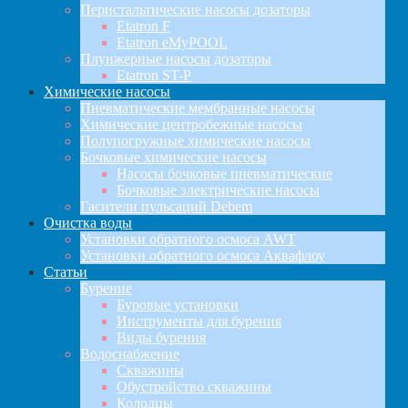
Перистальтические насосы дозаторы
Etatron F
Etatron eMyPOOL
Плунжерные насосы дозаторы
Etatron ST-P
Химические насосы
Пневматические мембранные насосы
Химические центробежные насосы
Полупогружные химические насосы
Бочковые химические насосы
Насосы бочковые пневматические
Бочковые электрические насосы
Гасители пульсаций Debem
Очистка воды
Установки обратного осмоса AWT
Установки обратного осмоса Аквафлоу
Статьи
Бурение
Буровые установки
Инструменты для бурения
Виды бурения
Водоснабжение
Скважины
Обустройство скважины
Колодцы