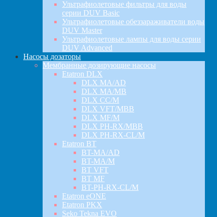
Ультрафиолетовые фильтры для воды
серии DUV Basic
Ультрафиолетовые обеззараживатели воды
DUV Master
Ультрафиолетовые лампы для воды серии
DUV Advanced
Насосы дозаторы
Мембранные дозирующие насосы
Etatron DLX
DLX MA/AD
DLX MA/MB
DLX CC/M
DLX VFT/MBB
DLX MF/M
DLX PH-RX/MBB
DLX PH-RX-CL/M
Etatron BT
BT-MA/AD
BT-MA/M
BT VFT
BT MF
BT-PH-RX-CL/M
Etatron eONE
Etatron PKX
Seko Tekna EVO