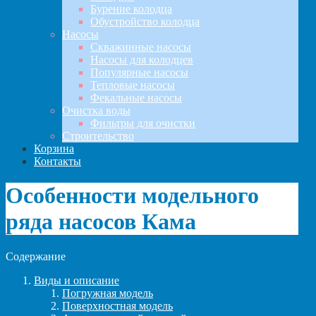
Бурение колодца
Обустройство колодца
Насосы
Скважинные насосы
Насосы для колодцев
Популярные насосы
Тепловые насосы
Фекальные насосы
Очистка воды
Фильтры для очистки
Строительство
Корзина
Контакты
Особенности модельного
ряда насосов Кама
Содержание
Виды и описание
Погружная модель
Поверхностная модель