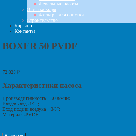
Фекальные насосы
Очистка воды
Фильтры для очистки
Строительство
Корзина
Контакты
BOXER 50 PVDF
72,828
₽
Характеристики насоса
Производительность – 50 л/мин;
Вход/выход -1/2″;
Вход подачи воздуха – 3/8″;
Материал -PVDF.
В корзину