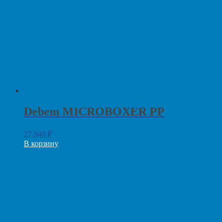
Debem MICROBOXER PP
27,948
₽
В корзину