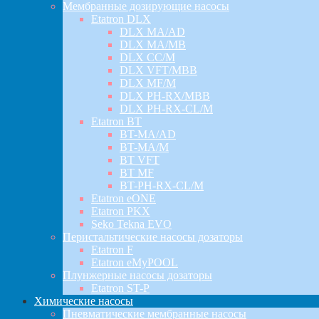
Мембранные дозирующие насосы
Etatron DLX
DLX MA/AD
DLX MA/MB
DLX CC/M
DLX VFT/MBB
DLX MF/M
DLX PH-RX/MBB
DLX PH-RX-CL/M
Etatron BT
BT-MA/AD
BT-MA/M
BT VFT
BT MF
BT-PH-RX-CL/M
Etatron eONE
Etatron PKX
Seko Tekna EVO
Перистальтические насосы дозаторы
Etatron F
Etatron eMyPOOL
Плунжерные насосы дозаторы
Etatron ST-P
Химические насосы
Пневматические мембранные насосы