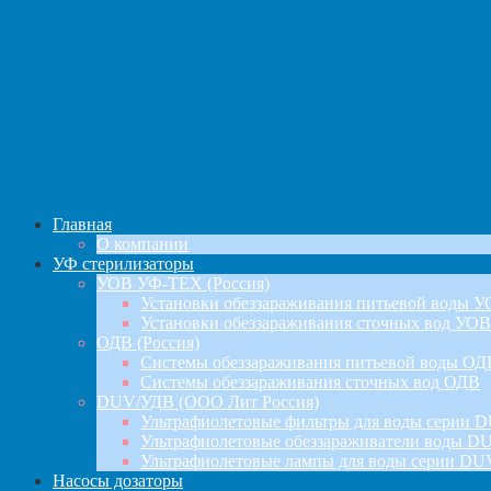
навигация
Главная
О компании
УФ стерилизаторы
УОВ УФ-ТЕХ (Россия)
Установки обеззараживания питьевой воды 
Установки обеззараживания сточных вод УОВ
ОДВ (Россия)
Системы обеззараживания питьевой воды ОД
Системы обеззараживания сточных вод ОДВ
DUV/УДВ (ООО Лит Россия)
Ультрафиолетовые фильтры для воды серии D
Ультрафиолетовые обеззараживатели воды DU
Ультрафиолетовые лампы для воды серии DU
Насосы дозаторы