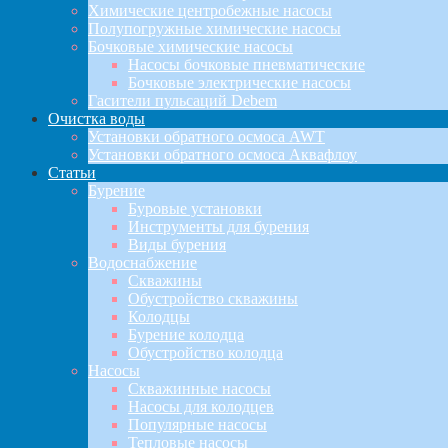
Химические центробежные насосы
Полупогружные химические насосы
Бочковые химические насосы
Насосы бочковые пневматические
Бочковые электрические насосы
Гасители пульсаций Debem
Очистка воды
Установки обратного осмоса AWT
Установки обратного осмоса Аквафлоу
Статьи
Бурение
Буровые установки
Инструменты для бурения
Виды бурения
Водоснабжение
Скважины
Обустройство скважины
Колодцы
Бурение колодца
Обустройство колодца
Насосы
Скважинные насосы
Насосы для колодцев
Популярные насосы
Тепловые насосы