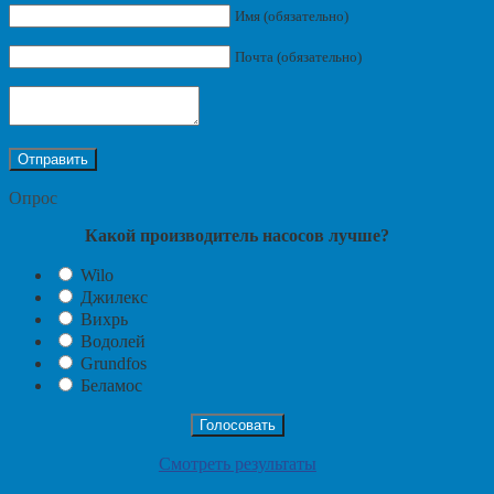
Имя (обязательно)
Почта (обязательно)
Опрос
Какой производитель насосов лучше?
Wilo
Джилекс
Вихрь
Водолей
Grundfos
Беламос
Смотреть результаты