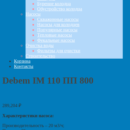
Бурение колодца
Обустройство колодца
Насосы
Скважинные насосы
Насосы для колодцев
Популярные насосы
Тепловые насосы
Фекальные насосы
Очистка воды
Фильтры для очистки
Строительство
Корзина
Контакты
Debem IM 110 ПП 800
289,204
₽
Характеристики насоса:
Производительность – 20 м3/ч;