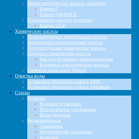
Перистальтические насосы дозаторы
Etatron F
Etatron eMyPOOL
Плунжерные насосы дозаторы
Etatron ST-P
Химические насосы
Пневматические мембранные насосы
Химические центробежные насосы
Полупогружные химические насосы
Бочковые химические насосы
Насосы бочковые пневматические
Бочковые электрические насосы
Гасители пульсаций Debem
Очистка воды
Установки обратного осмоса AWT
Установки обратного осмоса Аквафлоу
Статьи
Бурение
Буровые установки
Инструменты для бурения
Виды бурения
Водоснабжение
Скважины
Обустройство скважины
Колодцы