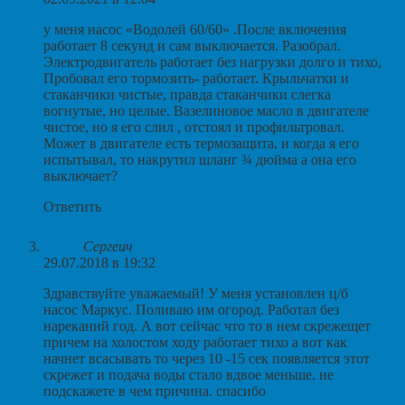
у меня насос «Водолей 60/60» .После включения
работает 8 секунд и сам выключается. Разобрал.
Электродвигатель работает без нагрузки долго и тихо,
Пробовал его тормозить- работает. Крыльчатки и
стаканчики чистые, правда стаканчики слегка
вогнутые, но целые. Вазелиновое масло в двигателе
чистое, но я его слил , отстоял и профильтровал.
Может в двигателе есть термозащита, и когда я его
испытывал, то накрутил шланг ¾ дюйма а она его
выключает?
Ответить
Сергеич
29.07.2018 в 19:32
Здравствуйте уважаемый! У меня установлен ц/б
насос Маркус. Поливаю им огород. Работал без
нареканий год. А вот сейчас что то в нем скрежещет
причем на холостом ходу работает тихо а вот как
начнет всасывать то через 10 -15 сек появляется этот
скрежет и подача воды стало вдвое меньше. не
подскажете в чем причина. спасибо