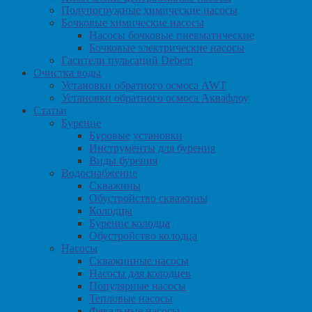
Полупогружные химические насосы
Бочковые химические насосы
Насосы бочковые пневматические
Бочковые электрические насосы
Гасители пульсаций Debem
Очистка воды
Установки обратного осмоса AWT
Установки обратного осмоса Аквафлоу
Статьи
Бурение
Буровые установки
Инструменты для бурения
Виды бурения
Водоснабжение
Скважины
Обустройство скважины
Колодцы
Бурение колодца
Обустройство колодца
Насосы
Скважинные насосы
Насосы для колодцев
Популярные насосы
Тепловые насосы
Фекальные насосы