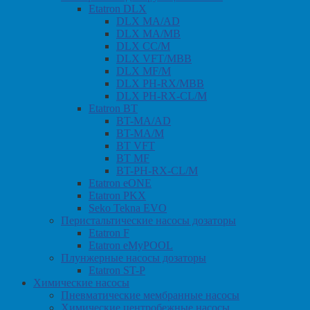
Etatron DLX
DLX MA/AD
DLX MA/MB
DLX CC/M
DLX VFT/MBB
DLX MF/M
DLX PH-RX/MBB
DLX PH-RX-CL/M
Etatron BT
BT-MA/AD
BT-MA/M
BT VFT
BT MF
BT-PH-RX-CL/M
Etatron eONE
Etatron PKX
Seko Tekna EVO
Перистальтические насосы дозаторы
Etatron F
Etatron eMyPOOL
Плунжерные насосы дозаторы
Etatron ST-P
Химические насосы
Пневматические мембранные насосы
Химические центробежные насосы