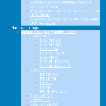
Ультрафиолетовые фильтры для воды
серии DUV Basic
Ультрафиолетовые обеззараживатели воды
DUV Master
Ультрафиолетовые лампы для воды серии
DUV Advanced
Насосы дозаторы
Мембранные дозирующие насосы
Etatron DLX
DLX MA/AD
DLX MA/MB
DLX CC/M
DLX VFT/MBB
DLX MF/M
DLX PH-RX/MBB
DLX PH-RX-CL/M
Etatron BT
BT-MA/AD
BT-MA/M
BT VFT
BT MF
BT-PH-RX-CL/M
Etatron eONE
Etatron PKX
Seko Tekna EVO