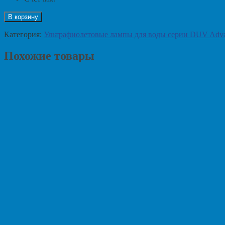
В корзину
Категория:
Ультрафиолетовые лампы для воды серии DUV Adv
Похожие товары