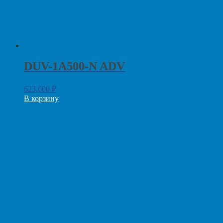
DUV-1А500-N ADV
623,600
₽
В корзину