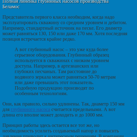
Полная линейка глубинных насосов производства
Беламос
Представитель первого класса необходим, когда надо
эксплуатировать скважину со средним уровнем и дебитом.
Например, стандартный источник на песке. Его диаметр
может равняться 130, 150 или даже 170 мм. Хотя последняя
позиция встречается крайне редко.
А вот глубинный насос – это уже куда более
серьезное оборудования. Глубинный образец
используется в скважинах с низким уровнем
доступа. Например, в артезианских или
глубоких песчаных. Там расстояние до
водяного зеркала может равняться 50-70 метрам
или даже превышать этот показатель.
Подобную продукцию производят по
особенным технологиям.
Они, как правило, сильно удлинены. Так, диаметр 150 мм
для
глубинного насоса
считается предельными. А вот
длина его вполне может доходить и до 1000 мм.
Принцип работы здесь остается все тот же, но
необходимость усилить создаваемый напор и повысить
давление приводит к интересным решениям. В компании