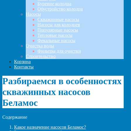
Бурение колодца
Обустройство колодца
Насосы
Скважинные насосы
Насосы для колодцев
Популярные насосы
Тепловые насосы
Фекальные насосы
Очистка воды
Фильтры для очистки
Строительство
Корзина
Контакты
Разбираемся в особенностях
скважинных насосов
Беламос
Содержание
Какое назначение насосов Беламос?