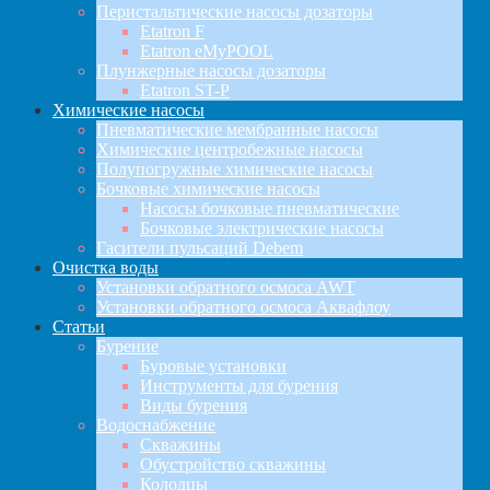
Перистальтические насосы дозаторы
Etatron F
Etatron eMyPOOL
Плунжерные насосы дозаторы
Etatron ST-P
Химические насосы
Пневматические мембранные насосы
Химические центробежные насосы
Полупогружные химические насосы
Бочковые химические насосы
Насосы бочковые пневматические
Бочковые электрические насосы
Гасители пульсаций Debem
Очистка воды
Установки обратного осмоса AWT
Установки обратного осмоса Аквафлоу
Статьи
Бурение
Буровые установки
Инструменты для бурения
Виды бурения
Водоснабжение
Скважины
Обустройство скважины
Колодцы