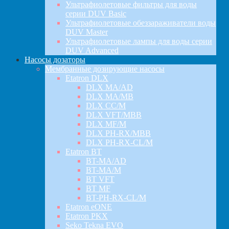
Ультрафиолетовые фильтры для воды
серии DUV Basic
Ультрафиолетовые обеззараживатели воды
DUV Master
Ультрафиолетовые лампы для воды серии
DUV Advanced
Насосы дозаторы
Мембранные дозирующие насосы
Etatron DLX
DLX MA/AD
DLX MA/MB
DLX CC/M
DLX VFT/MBB
DLX MF/M
DLX PH-RX/MBB
DLX PH-RX-CL/M
Etatron BT
BT-MA/AD
BT-MA/M
BT VFT
BT MF
BT-PH-RX-CL/M
Etatron eONE
Etatron PKX
Seko Tekna EVO