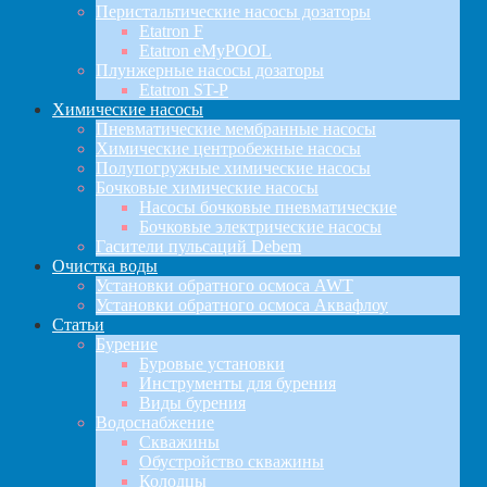
Перистальтические насосы дозаторы
Etatron F
Etatron eMyPOOL
Плунжерные насосы дозаторы
Etatron ST-P
Химические насосы
Пневматические мембранные насосы
Химические центробежные насосы
Полупогружные химические насосы
Бочковые химические насосы
Насосы бочковые пневматические
Бочковые электрические насосы
Гасители пульсаций Debem
Очистка воды
Установки обратного осмоса AWT
Установки обратного осмоса Аквафлоу
Статьи
Бурение
Буровые установки
Инструменты для бурения
Виды бурения
Водоснабжение
Скважины
Обустройство скважины
Колодцы