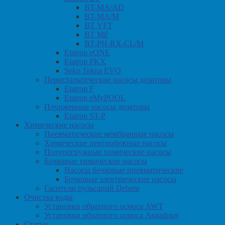
BT-MA/AD
BT-MA/M
BT VFT
BT MF
BT-PH-RX-CL/M
Etatron eONE
Etatron PKX
Seko Tekna EVO
Перистальтические насосы дозаторы
Etatron F
Etatron eMyPOOL
Плунжерные насосы дозаторы
Etatron ST-P
Химические насосы
Пневматические мембранные насосы
Химические центробежные насосы
Полупогружные химические насосы
Бочковые химические насосы
Насосы бочковые пневматические
Бочковые электрические насосы
Гасители пульсаций Debem
Очистка воды
Установки обратного осмоса AWT
Установки обратного осмоса Аквафлоу
Статьи