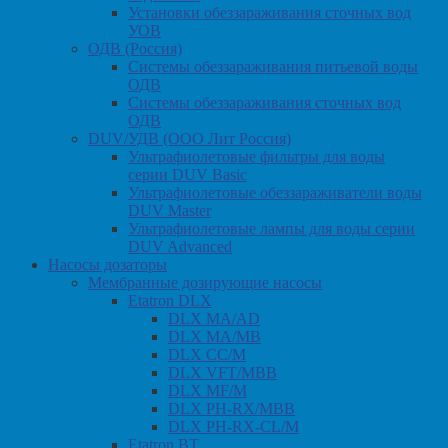
Установки обеззараживания сточных вод
УОВ
ОДВ (Россия)
Системы обеззараживания питьевой воды
ОДВ
Системы обеззараживания сточных вод
ОДВ
DUV/УДВ (ООО Лит Россия)
Ультрафиолетовые фильтры для воды
серии DUV Basic
Ультрафиолетовые обеззараживатели воды
DUV Master
Ультрафиолетовые лампы для воды серии
DUV Advanced
Насосы дозаторы
Мембранные дозирующие насосы
Etatron DLX
DLX MA/AD
DLX MA/MB
DLX CC/M
DLX VFT/MBB
DLX MF/M
DLX PH-RX/MBB
DLX PH-RX-CL/M
Etatron BT