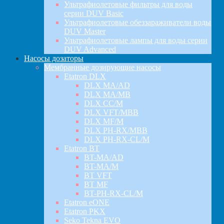
Ультрафиолетовые фильтры для воды
серии DUV Basic
Ультрафиолетовые обеззараживатели воды
DUV Master
Ультрафиолетовые лампы для воды серии
DUV Advanced
Насосы дозаторы
Мембранные дозирующие насосы
Etatron DLX
DLX MA/AD
DLX MA/MB
DLX CC/M
DLX VFT/MBB
DLX MF/M
DLX PH-RX/MBB
DLX PH-RX-CL/M
Etatron BT
BT-MA/AD
BT-MA/M
BT VFT
BT MF
BT-PH-RX-CL/M
Etatron eONE
Etatron PKX
Seko Tekna EVO