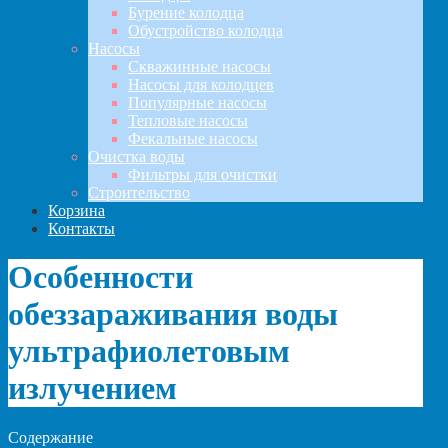
Бурение колодца
Обустройство колодца
Насосы
Скважинные насосы
Насосы для колодцев
Популярные насосы
Тепловые насосы
Фекальные насосы
Очистка воды
Фильтры для очистки
Строительство
Корзина
Контакты
Особенности
обеззараживания воды
ультрафиолетовым
излучением
Содержание