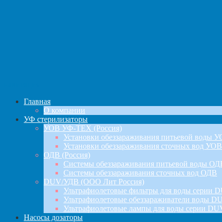
навигация
Главная
О компании
УФ стерилизаторы
УОВ УФ-ТЕХ (Россия)
Установки обеззараживания питьевой воды 
Установки обеззараживания сточных вод УОВ
ОДВ (Россия)
Системы обеззараживания питьевой воды ОД
Системы обеззараживания сточных вод ОДВ
DUV/УДВ (ООО Лит Россия)
Ультрафиолетовые фильтры для воды серии D
Ультрафиолетовые обеззараживатели воды DU
Ультрафиолетовые лампы для воды серии DU
Насосы дозаторы