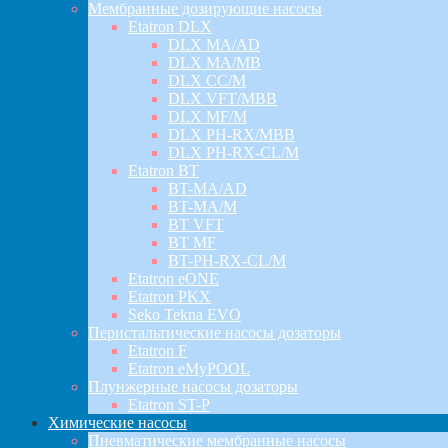
Мембранные дозирующие насосы
Etatron DLX
DLX MA/AD
DLX MA/MB
DLX CC/M
DLX VFT/MBB
DLX MF/M
DLX PH-RX/MBB
DLX PH-RX-CL/M
Etatron BT
BT-MA/AD
BT-MA/M
BT VFT
BT MF
BT-PH-RX-CL/M
Etatron eONE
Etatron PKX
Seko Tekna EVO
Перистальтические насосы дозаторы
Etatron F
Etatron eMyPOOL
Плунжерные насосы дозаторы
Etatron ST-P
Химические насосы
Пневматические мембранные насосы