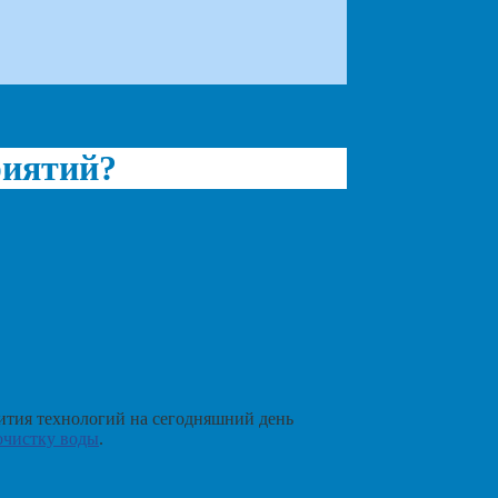
риятий?
ития технологий на сегодняшний день
очистку воды
.