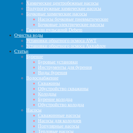
Химические центробежные насосы
Полупогружные химические насосы
Бочковые химические насосы
Насосы бочковые пневматические
Бочковые электрические насосы
Гасители пульсаций Debem
Очистка воды
Установки обратного осмоса AWT
Установки обратного осмоса Аквафлоу
Статьи
Бурение
Буровые установки
Инструменты для бурения
Виды бурения
Водоснабжение
Скважины
Обустройство скважины
Колодцы
Бурение колодца
Обустройство колодца
Насосы
Скважинные насосы
Насосы для колодцев
Популярные насосы
Тепловые насосы