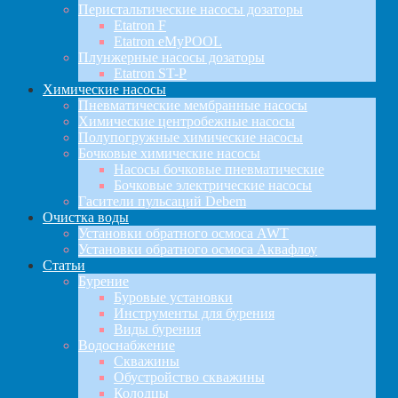
Перистальтические насосы дозаторы
Etatron F
Etatron eMyPOOL
Плунжерные насосы дозаторы
Etatron ST-P
Химические насосы
Пневматические мембранные насосы
Химические центробежные насосы
Полупогружные химические насосы
Бочковые химические насосы
Насосы бочковые пневматические
Бочковые электрические насосы
Гасители пульсаций Debem
Очистка воды
Установки обратного осмоса AWT
Установки обратного осмоса Аквафлоу
Статьи
Бурение
Буровые установки
Инструменты для бурения
Виды бурения
Водоснабжение
Скважины
Обустройство скважины
Колодцы