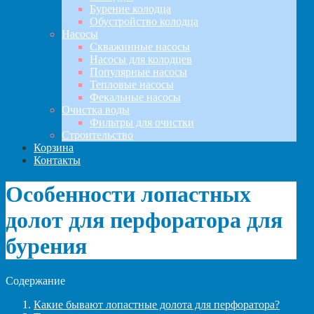
Бурение колодца
Обустройство колодца
Насосы
Скважинные насосы
Насосы для колодцев
Популярные насосы
Тепловые насосы
Фекальные насосы
Очистка воды
Фильтры для очистки
Строительство
Корзина
Контакты
Особенности лопастных
долот для перфоратора для
бурения
Содержание
Какие бывают лопастные долота для перфоратора?