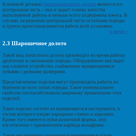
Ключевой деталью
трехшарошечного долота
является его
центральная часть – она и задает планку качества
выполняемой работы и меньше всего подвержена износу. В
случаях загрязнения центральной части остатками породы
и грунта приостанавливается работа всей установки.
к меню ↑
2.3
Шарошечное долото
Такой вид лопастного долота производит во время работы
дробление и скалывание породы. Оборудование выглядит
как сложное устройство, снабженное вращающимися
зубьями с разными размерами.
Представленные изделия могут производить работы по
бурению во всех типах породы. Такое универсальное
свойство поспособствовало широкому применению этих
изделий.
Такое изделие состоит из вращающегося инструмента, в
состав которого входят карьерные станки и шарошки.
Кроме того имеются зубья различной формы, они
изготовлены с применением карбида вольфрама.
Такие инструменты отличаются меняющимся углом