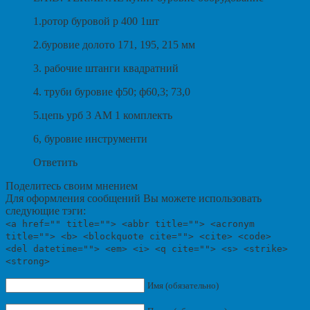
1.ротор буровой р 400 1шт
2.буровие долото 171, 195, 215 мм
3. рабочие штанги квадратний
4. труби буровие ф50; ф60,3; 73,0
5.цепь урб 3 АМ 1 комплекть
6, буровие инструменти
Ответить
Поделитесь своим мнением
Для оформления сообщений Вы можете использовать
следующие тэги:
<a href="" title=""> <abbr title=""> <acronym
title=""> <b> <blockquote cite=""> <cite> <code>
<del datetime=""> <em> <i> <q cite=""> <s> <strike>
<strong>
Имя (обязательно)