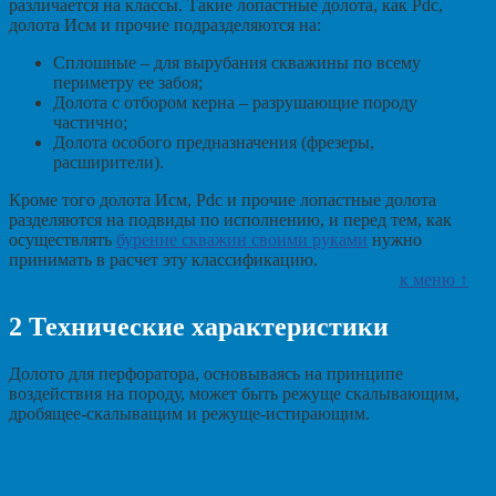
различается на классы. Такие лопастные долота, как Pdc,
долота Исм и прочие подразделяются на:
Сплошные – для вырубания скважины по всему
периметру ее забоя;
Долота с отбором керна – разрушающие породу
частично;
Долота особого предназначения (фрезеры,
расширители).
Кроме того долота Исм, Pdc и прочие лопастные долота
разделяются на подвиды по исполнению, и перед тем, как
осуществлять
бурение скважин своими руками
нужно
принимать в расчет эту классификацию.
к меню ↑
2
Технические характеристики
Долото для перфоратора, основываясь на принципе
воздействия на породу, может быть режуще скалывающим,
дробящее-скалыващим и режуще-истирающим.