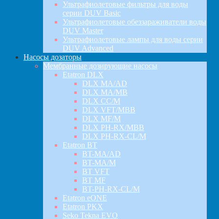
Ультрафиолетовые фильтры для воды
серии DUV Basic
Ультрафиолетовые обеззараживатели воды
DUV Master
Ультрафиолетовые лампы для воды серии
DUV Advanced
Насосы дозаторы
Мембранные дозирующие насосы
Etatron DLX
DLX MA/AD
DLX MA/MB
DLX CC/M
DLX VFT/MBB
DLX MF/M
DLX PH-RX/MBB
DLX PH-RX-CL/M
Etatron BT
BT-MA/AD
BT-MA/M
BT VFT
BT MF
BT-PH-RX-CL/M
Etatron eONE
Etatron PKX
Seko Tekna EVO