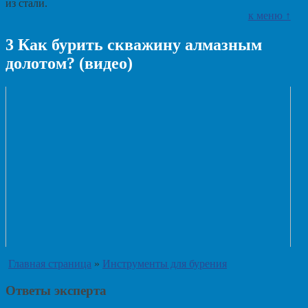
из стали.
к меню ↑
3
Как бурить скважину алмазным
долотом? (видео)
Главная страница
»
Инструменты для бурения
Ответы эксперта