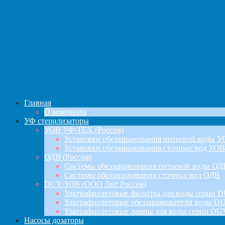
навигация
Главная
О компании
УФ стерилизаторы
УОВ УФ-ТЕХ (Россия)
Установки обеззараживания питьевой воды 
Установки обеззараживания сточных вод УОВ
ОДВ (Россия)
Системы обеззараживания питьевой воды ОД
Системы обеззараживания сточных вод ОДВ
DUV/УДВ (ООО Лит Россия)
Ультрафиолетовые фильтры для воды серии D
Ультрафиолетовые обеззараживатели воды DU
Ультрафиолетовые лампы для воды серии DU
Насосы дозаторы