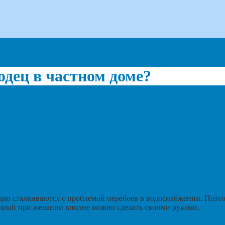
одец в частном доме?
едко сталкиваются с проблемой перебоев в водоснабжении. Поэ
орый при желании вполне можно сделать своими руками.