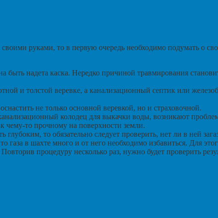
своими руками, то в первую очередь необходимо подумать о св
на быть надета каска. Нередко причиной травмирования становит
отной и толстой веревке, а канализационный септик или желез
оснастить не только основной веревкой, но и страховочной.
канализационный колодец для выкачки воды, возникают пробле
 к чему-то прочному на поверхности земли.
 глубоким, то обязательно следует проверить, нет ли в ней зага
 то газа в шахте много и от него необходимо избавиться. Для это
Повторив процедуру несколько раз, нужно будет проверить резуль