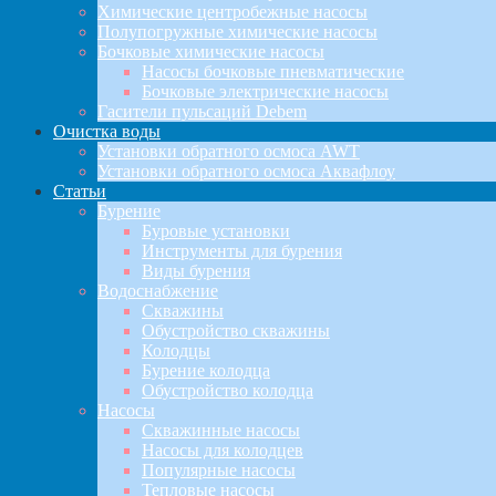
Химические центробежные насосы
Полупогружные химические насосы
Бочковые химические насосы
Насосы бочковые пневматические
Бочковые электрические насосы
Гасители пульсаций Debem
Очистка воды
Установки обратного осмоса AWT
Установки обратного осмоса Аквафлоу
Статьи
Бурение
Буровые установки
Инструменты для бурения
Виды бурения
Водоснабжение
Скважины
Обустройство скважины
Колодцы
Бурение колодца
Обустройство колодца
Насосы
Скважинные насосы
Насосы для колодцев
Популярные насосы
Тепловые насосы