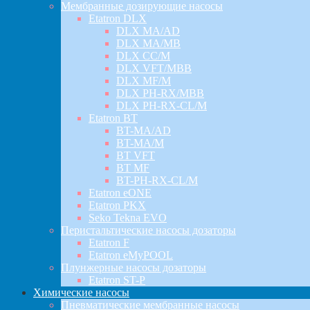
Мембранные дозирующие насосы
Etatron DLX
DLX MA/AD
DLX MA/MB
DLX CC/M
DLX VFT/MBB
DLX MF/M
DLX PH-RX/MBB
DLX PH-RX-CL/M
Etatron BT
BT-MA/AD
BT-MA/M
BT VFT
BT MF
BT-PH-RX-CL/M
Etatron eONE
Etatron PKX
Seko Tekna EVO
Перистальтические насосы дозаторы
Etatron F
Etatron eMyPOOL
Плунжерные насосы дозаторы
Etatron ST-P
Химические насосы
Пневматические мембранные насосы