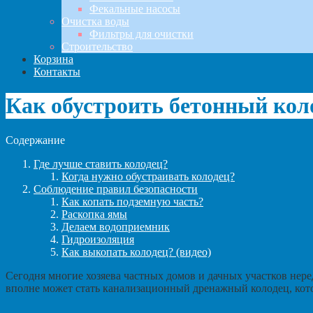
Фекальные насосы
Очистка воды
Фильтры для очистки
Строительство
Корзина
Контакты
Как обустроить бетонный кол
Содержание
Где лучше ставить колодец?
Когда нужно обустраивать колодец?
Соблюдение правил безопасности
Как копать подземную часть?
Раскопка ямы
Делаем водоприемник
Гидроизоляция
Как выкопать колодец? (видео)
Сегодня многие хозяева частных домов и дачных участков нер
вполне может стать канализационный дренажный колодец, кот