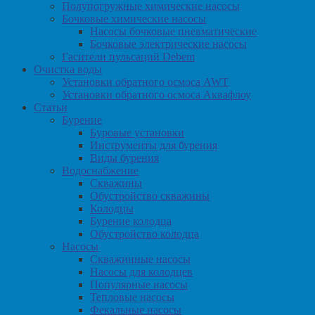
Полупогружные химические насосы
Бочковые химические насосы
Насосы бочковые пневматические
Бочковые электрические насосы
Гасители пульсаций Debem
Очистка воды
Установки обратного осмоса AWT
Установки обратного осмоса Аквафлоу
Статьи
Бурение
Буровые установки
Инструменты для бурения
Виды бурения
Водоснабжение
Скважины
Обустройство скважины
Колодцы
Бурение колодца
Обустройство колодца
Насосы
Скважинные насосы
Насосы для колодцев
Популярные насосы
Тепловые насосы
Фекальные насосы