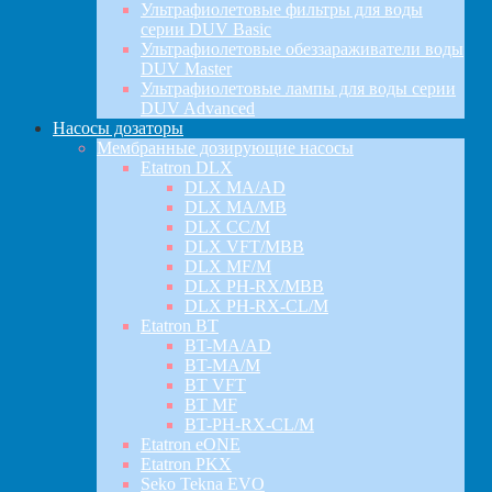
Ультрафиолетовые фильтры для воды
серии DUV Basic
Ультрафиолетовые обеззараживатели воды
DUV Master
Ультрафиолетовые лампы для воды серии
DUV Advanced
Насосы дозаторы
Мембранные дозирующие насосы
Etatron DLX
DLX MA/AD
DLX MA/MB
DLX CC/M
DLX VFT/MBB
DLX MF/M
DLX PH-RX/MBB
DLX PH-RX-CL/M
Etatron BT
BT-MA/AD
BT-MA/M
BT VFT
BT MF
BT-PH-RX-CL/M
Etatron eONE
Etatron PKX
Seko Tekna EVO