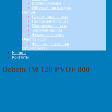
Бурение колодца
Обустройство колодца
Насосы
Скважинные насосы
Насосы для колодцев
Популярные насосы
Тепловые насосы
Фекальные насосы
Очистка воды
Фильтры для очистки
Строительство
Корзина
Контакты
Debem IM 120 PVDF 800