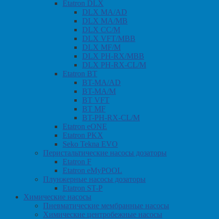
Etatron DLX
DLX MA/AD
DLX MA/MB
DLX CC/M
DLX VFT/MBB
DLX MF/M
DLX PH-RX/MBB
DLX PH-RX-CL/M
Etatron BT
BT-MA/AD
BT-MA/M
BT VFT
BT MF
BT-PH-RX-CL/M
Etatron eONE
Etatron PKX
Seko Tekna EVO
Перистальтические насосы дозаторы
Etatron F
Etatron eMyPOOL
Плунжерные насосы дозаторы
Etatron ST-P
Химические насосы
Пневматические мембранные насосы
Химические центробежные насосы