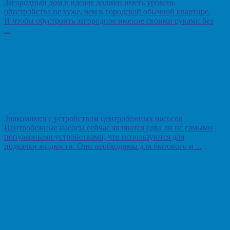
Загородный дом в идеале должен иметь уровень
обустройства не хуже, чем в городской обычной квартире.
И чтобы обустроить загородное имение своими руками без
...
Знакомимся с устройством центробежных насосов
Центробежные насосы сейчас являются едва ли не самыми
популярными устройствами, что используются для
подкачки жидкости. Они необходимы для бытового и ...