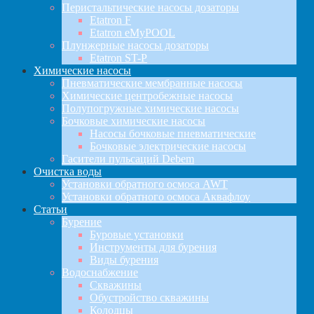
Перистальтические насосы дозаторы
Etatron F
Etatron eMyPOOL
Плунжерные насосы дозаторы
Etatron ST-P
Химические насосы
Пневматические мембранные насосы
Химические центробежные насосы
Полупогружные химические насосы
Бочковые химические насосы
Насосы бочковые пневматические
Бочковые электрические насосы
Гасители пульсаций Debem
Очистка воды
Установки обратного осмоса AWT
Установки обратного осмоса Аквафлоу
Статьи
Бурение
Буровые установки
Инструменты для бурения
Виды бурения
Водоснабжение
Скважины
Обустройство скважины
Колодцы