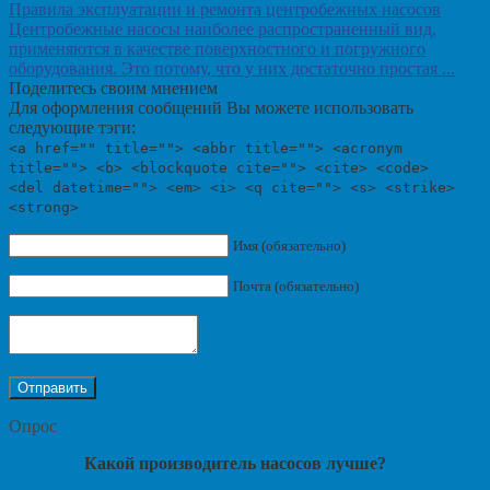
Правила эксплуатации и ремонта центробежных насосов
Центробежные насосы наиболее распространенный вид,
применяются в качестве поверхностного и погружного
оборудования. Это потому, что у них достаточно простая ...
Поделитесь своим мнением
Для оформления сообщений Вы можете использовать
следующие тэги:
<a href="" title=""> <abbr title=""> <acronym
title=""> <b> <blockquote cite=""> <cite> <code>
<del datetime=""> <em> <i> <q cite=""> <s> <strike>
<strong>
Имя (обязательно)
Почта (обязательно)
Опрос
Какой производитель насосов лучше?