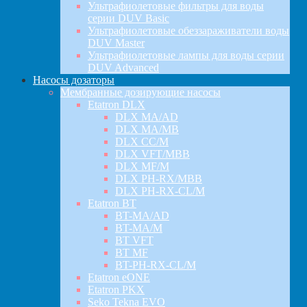
Ультрафиолетовые фильтры для воды
серии DUV Basic
Ультрафиолетовые обеззараживатели воды
DUV Master
Ультрафиолетовые лампы для воды серии
DUV Advanced
Насосы дозаторы
Мембранные дозирующие насосы
Etatron DLX
DLX MA/AD
DLX MA/MB
DLX CC/M
DLX VFT/MBB
DLX MF/M
DLX PH-RX/MBB
DLX PH-RX-CL/M
Etatron BT
BT-MA/AD
BT-MA/M
BT VFT
BT MF
BT-PH-RX-CL/M
Etatron eONE
Etatron PKX
Seko Tekna EVO