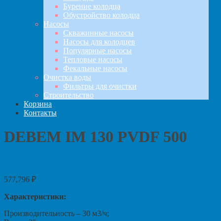
Бурение колодца
Обустройство колодца
Насосы
Скважинные насосы
Насосы для колодцев
Популярные насосы
Тепловые насосы
Фекальные насосы
Очистка воды
Фильтры для очистки
Строительство
Корзина
Контакты
DEBEM IM 130 PVDF 500
577,796
₽
Характеристики:
Производительность – 30 м3/ч;