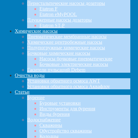
Перистальтические насосы дозаторы
Etatron F
Etatron eMyPOOL
Плунжерные насосы дозаторы
Etatron ST-P
Химические насосы
Пневматические мембранные насосы
Химические центробежные насосы
Полупогружные химические насосы
Бочковые химические насосы
Насосы бочковые пневматические
Бочковые электрические насосы
Гасители пульсаций Debem
Очистка воды
Установки обратного осмоса AWT
Установки обратного осмоса Аквафлоу
Статьи
Бурение
Буровые установки
Инструменты для бурения
Виды бурения
Водоснабжение
Скважины
Обустройство скважины
Колодцы