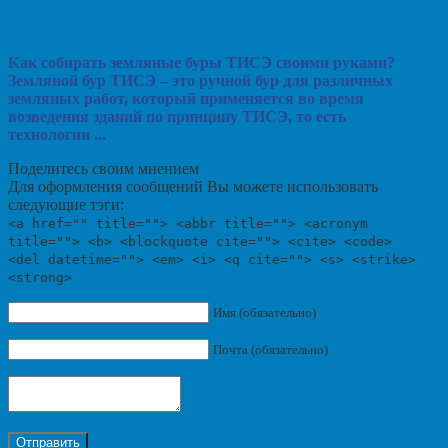
Как собирать земляные буры ТИСЭ своими руками?
Земляной бур ТИСЭ – это ручной бур для различных
земляных работ, который применяется во время
возведения зданий по принципу ТИСЭ, то есть
технологии ...
Поделитесь своим мнением
Для оформления сообщений Вы можете использовать
следующие тэги:
<a href="" title=""> <abbr title=""> <acronym
title=""> <b> <blockquote cite=""> <cite> <code>
<del datetime=""> <em> <i> <q cite=""> <s> <strike>
<strong>
Имя (обязательно)
Почта (обязательно)