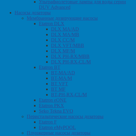
Ультрафиолетовые лампы для воды серии
DUV Advanced
Насосы дозаторы
Мембранные дозирующие насосы
Etatron DLX
DLX MA/AD
DLX MA/MB
DLX CC/M
DLX VFT/MBB
DLX MF/M
DLX PH-RX/MBB
DLX PH-RX-CL/M
Etatron BT
BT-MA/AD
BT-MA/M
BT VFT
BT MF
BT-PH-RX-CL/M
Etatron eONE
Etatron PKX
Seko Tekna EVO
Перистальтические насосы дозаторы
Etatron F
Etatron eMyPOOL
Плунжерные насосы дозаторы