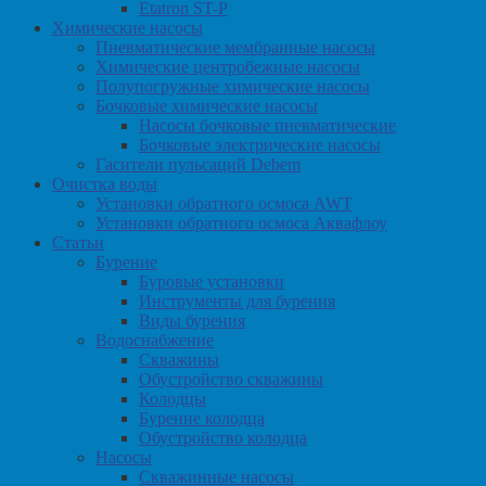
Etatron ST-P
Химические насосы
Пневматические мембранные насосы
Химические центробежные насосы
Полупогружные химические насосы
Бочковые химические насосы
Насосы бочковые пневматические
Бочковые электрические насосы
Гасители пульсаций Debem
Очистка воды
Установки обратного осмоса AWT
Установки обратного осмоса Аквафлоу
Статьи
Бурение
Буровые установки
Инструменты для бурения
Виды бурения
Водоснабжение
Скважины
Обустройство скважины
Колодцы
Бурение колодца
Обустройство колодца
Насосы
Скважинные насосы