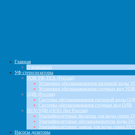
навигация
Главная
О компании
УФ стерилизаторы
УОВ УФ-ТЕХ (Россия)
Установки обеззараживания питьевой воды 
Установки обеззараживания сточных вод УОВ
ОДВ (Россия)
Системы обеззараживания питьевой воды ОД
Системы обеззараживания сточных вод ОДВ
DUV/УДВ (ООО Лит Россия)
Ультрафиолетовые фильтры для воды серии D
Ультрафиолетовые обеззараживатели воды DU
Ультрафиолетовые лампы для воды серии DU
Насосы дозаторы