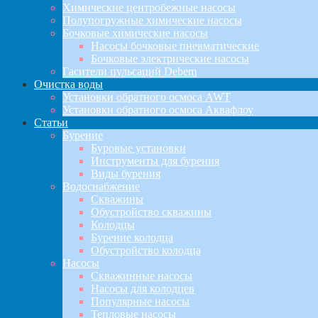
Химические центробежные насосы
Полупогружные химические насосы
Бочковые химические насосы
Насосы бочковые пневматические
Бочковые электрические насосы
Гасители пульсаций Debem
Очистка воды
Установки обратного осмоса AWT
Установки обратного осмоса Аквафлоу
Статьи
Бурение
Буровые установки
Инструменты для бурения
Виды бурения
Водоснабжение
Скважины
Обустройство скважины
Колодцы
Бурение колодца
Обустройство колодца
Насосы
Скважинные насосы
Насосы для колодцев
Популярные насосы
Тепловые насосы