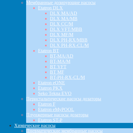
Мембранные дозирующие насосы
Etatron DLX
DLX MA/AD
DLX MA/MB
DLX CC/M
DLX VFT/MBB
DLX MF/M
DLX PH-RX/MBB
DLX PH-RX-CL/M
Etatron BT
BT-MA/AD
BT-MA/M
BT VFT
BT MF
BT-PH-RX-CL/M
Etatron eONE
Etatron PKX
Seko Tekna EVO
Перистальтические насосы дозаторы
Etatron F
Etatron eMyPOOL
Плунжерные насосы дозаторы
Etatron ST-P
Химические насосы
Пневматические мембранные насосы