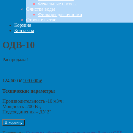
Фекальные насосы
Очистка воды
Фильтры для очистки
Строительство
Корзина
Контакты
ОДВ-10
Распродажа!
124,600
₽
109,000
₽
Технические параметры
Производительность -10 м3/ч;
Мощность -200 Вт;
Подсоединения – ДУ 2″.
В корзину
Категория:
Системы обеззараживания питьевой воды ОДВ