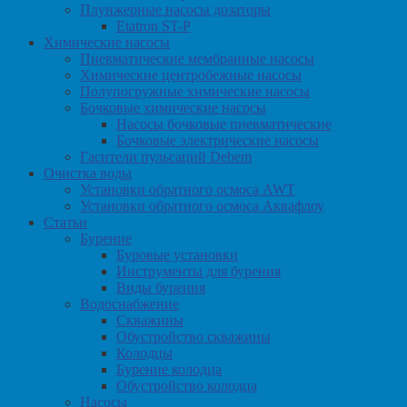
Плунжерные насосы дозаторы
Etatron ST-P
Химические насосы
Пневматические мембранные насосы
Химические центробежные насосы
Полупогружные химические насосы
Бочковые химические насосы
Насосы бочковые пневматические
Бочковые электрические насосы
Гасители пульсаций Debem
Очистка воды
Установки обратного осмоса AWT
Установки обратного осмоса Аквафлоу
Статьи
Бурение
Буровые установки
Инструменты для бурения
Виды бурения
Водоснабжение
Скважины
Обустройство скважины
Колодцы
Бурение колодца
Обустройство колодца
Насосы