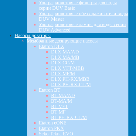
Ультрафиолетовые фильтры для воды
серии DUV Basic
Ультрафиолетовые обеззараживатели воды
DUV Master
Ультрафиолетовые лампы для воды серии
DUV Advanced
Насосы дозаторы
Мембранные дозирующие насосы
Etatron DLX
DLX MA/AD
DLX MA/MB
DLX CC/M
DLX VFT/MBB
DLX MF/M
DLX PH-RX/MBB
DLX PH-RX-CL/M
Etatron BT
BT-MA/AD
BT-MA/M
BT VFT
BT MF
BT-PH-RX-CL/M
Etatron eONE
Etatron PKX
Seko Tekna EVO