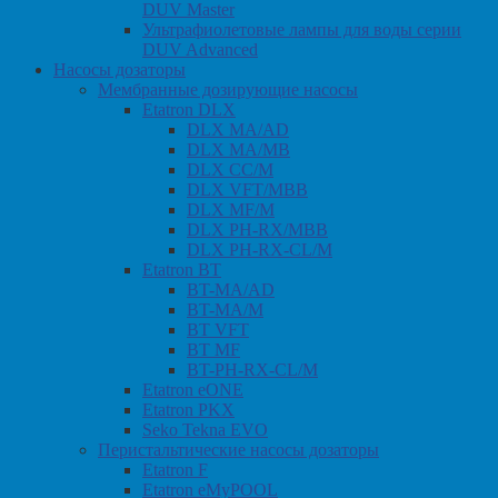
DUV Master
Ультрафиолетовые лампы для воды серии
DUV Advanced
Насосы дозаторы
Мембранные дозирующие насосы
Etatron DLX
DLX MA/AD
DLX MA/MB
DLX CC/M
DLX VFT/MBB
DLX MF/M
DLX PH-RX/MBB
DLX PH-RX-CL/M
Etatron BT
BT-MA/AD
BT-MA/M
BT VFT
BT MF
BT-PH-RX-CL/M
Etatron eONE
Etatron PKX
Seko Tekna EVO
Перистальтические насосы дозаторы
Etatron F
Etatron eMyPOOL