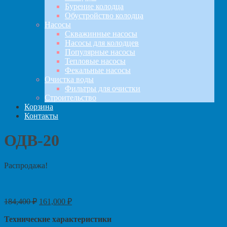
Бурение колодца
Обустройство колодца
Насосы
Скважинные насосы
Насосы для колодцев
Популярные насосы
Тепловые насосы
Фекальные насосы
Очистка воды
Фильтры для очистки
Строительство
Корзина
Контакты
ОДВ-20
Распродажа!
184,400
₽
161,000
₽
Технические характеристики