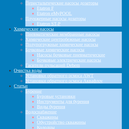
Перистальтические насосы дозаторы
Etatron F
Etatron eMyPOOL
Плунжерные насосы дозаторы
Etatron ST-P
Химические насосы
Пневматические мембранные насосы
Химические центробежные насосы
Полупогружные химические насосы
Бочковые химические насосы
Насосы бочковые пневматические
Бочковые электрические насосы
Гасители пульсаций Debem
Очистка воды
Установки обратного осмоса AWT
Установки обратного осмоса Аквафлоу
Статьи
Бурение
Буровые установки
Инструменты для бурения
Виды бурения
Водоснабжение
Скважины
Обустройство скважины
Колодцы