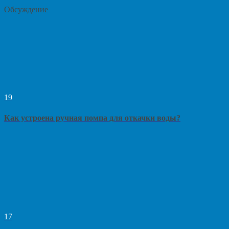
Обсуждение
19
Как устроена ручная помпа для откачки воды?
17