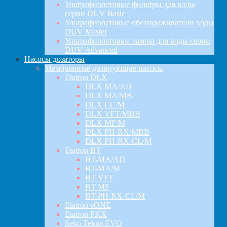
Ультрафиолетовые фильтры для воды
серии DUV Basic
Ультрафиолетовые обеззараживатели воды
DUV Master
Ультрафиолетовые лампы для воды серии
DUV Advanced
Насосы дозаторы
Мембранные дозирующие насосы
Etatron DLX
DLX MA/AD
DLX MA/MB
DLX CC/M
DLX VFT/MBB
DLX MF/M
DLX PH-RX/MBB
DLX PH-RX-CL/M
Etatron BT
BT-MA/AD
BT-MA/M
BT VFT
BT MF
BT-PH-RX-CL/M
Etatron eONE
Etatron PKX
Seko Tekna EVO