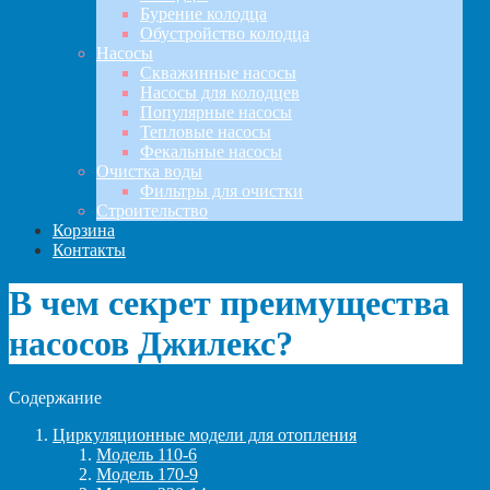
Бурение колодца
Обустройство колодца
Насосы
Скважинные насосы
Насосы для колодцев
Популярные насосы
Тепловые насосы
Фекальные насосы
Очистка воды
Фильтры для очистки
Строительство
Корзина
Контакты
В чем секрет преимущества
насосов Джилекс?
Содержание
Циркуляционные модели для отопления
Модель 110-6
Модель 170-9