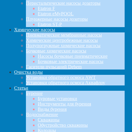
Перистальтические насосы дозаторы
Etatron F
Etatron eMyPOOL
Плунжерные насосы дозаторы
Etatron ST-P
Химические насосы
Пневматические мембранные насосы
Химические центробежные насосы
Полупогружные химические насосы
Бочковые химические насосы
Насосы бочковые пневматические
Бочковые электрические насосы
Гасители пульсаций Debem
Очистка воды
Установки обратного осмоса AWT
Установки обратного осмоса Аквафлоу
Статьи
Бурение
Буровые установки
Инструменты для бурения
Виды бурения
Водоснабжение
Скважины
Обустройство скважины
Колодцы