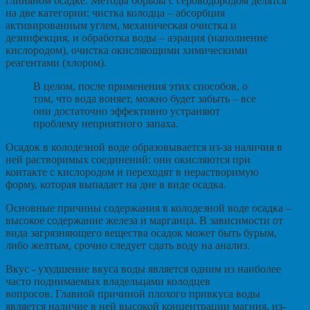
глиняном осадке. Методы борьбы с сероводородом делятся
на две категории: чистка колодца – абсорбция
активированным углем, механическая очистка и
дезинфекция, и обработка воды – аэрация (наполнение
кислородом), очистка окисляющими химическими
реагентами (хлором).
В целом, после применения этих способов, о
том, что вода воняет, можно будет забыть – все
они достаточно эффективно устраняют
проблему неприятного запаха.
Осадок в колодезной воде образовывается из-за наличия в
ней растворимых соединений: они окисляются при
контакте с кислородом и переходят в нерастворимую
форму, которая выпадает на дне в виде осадка.
Основные причины содержания в колодезной воде осадка –
высокое содержание железа и марганца. В зависимости от
вида загрязняющего вещества осадок может быть бурым,
либо желтым, срочно следует сдать воду на анализ.
Вкус - ухудшение вкуса воды является одним из наиболее
часто поднимаемых владельцами колодцев
вопросов. Главной причиной плохого привкуса воды
является наличие в ней высокой концентрации магния, из-