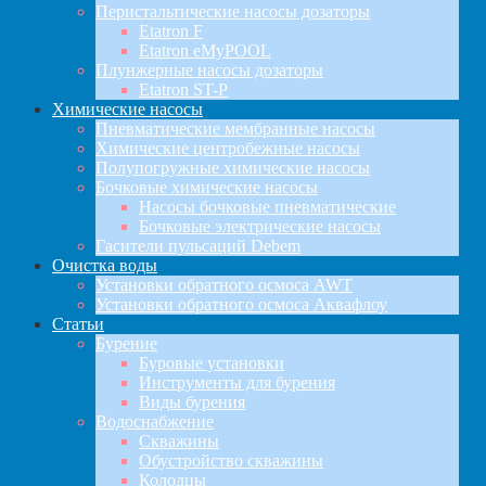
Перистальтические насосы дозаторы
Etatron F
Etatron eMyPOOL
Плунжерные насосы дозаторы
Etatron ST-P
Химические насосы
Пневматические мембранные насосы
Химические центробежные насосы
Полупогружные химические насосы
Бочковые химические насосы
Насосы бочковые пневматические
Бочковые электрические насосы
Гасители пульсаций Debem
Очистка воды
Установки обратного осмоса AWT
Установки обратного осмоса Аквафлоу
Статьи
Бурение
Буровые установки
Инструменты для бурения
Виды бурения
Водоснабжение
Скважины
Обустройство скважины
Колодцы