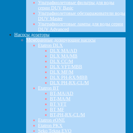
Ультрафиолетовые фильтры для воды
серии DUV Basic
Ультрафиолетовые обеззараживатели воды
DUV Master
Ультрафиолетовые лампы для воды серии
DUV Advanced
Насосы дозаторы
Мембранные дозирующие насосы
Etatron DLX
DLX MA/AD
DLX MA/MB
DLX CC/M
DLX VFT/MBB
DLX MF/M
DLX PH-RX/MBB
DLX PH-RX-CL/M
Etatron BT
BT-MA/AD
BT-MA/M
BT VFT
BT MF
BT-PH-RX-CL/M
Etatron eONE
Etatron PKX
Seko Tekna EVO